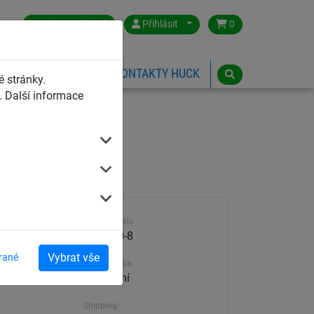
Czech Republic
Přihlásit
0
HŘIŠTĚ
ESHOP
KONTAKTY HUCK
 stránky.
 Další informace
Výrobek číslo
4591-60-8
Vybrat vše
rané
Dodací doba.
30-45 dní
Shipping