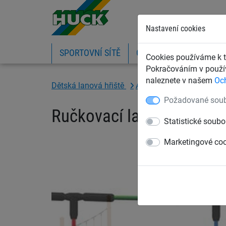
Nastavení cookies
SPORTOVNÍ SÍTĚ
OCHRANNÉ SÍTĚ A PLA
Cookies používáme k t
Pokračováním v použív
naleznete v našem
Oc
Dětská lanová hřiště
Adventure parkur „Dillen
Požadované soub
Ručkovací lano, pro ocel
Statistické soubo
Marketingové co