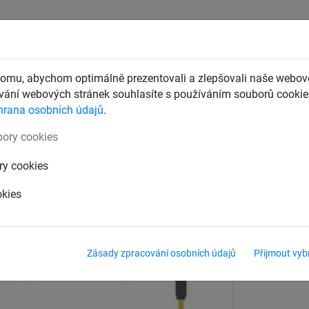
CHTY
ZÁCHYTNÉ BEZPEČNOSTNÍ SÍTĚ
DĚTSKÁ LANOVÁ 
omu, abychom optimálně prezentovali a zlepšovali naše webové
ání webových stránek souhlasíte s používáním souborů cookie.
hrana osobních údajů
.
burg“
pro ocelové sloupy
ory cookies
ové sloupy
ry cookies
okies
Zásady zpracování osobních údajů
Přijmout vyb