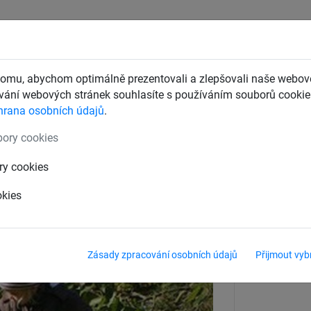
CHTY
ZÁCHYTNÉ BEZPEČNOSTNÍ SÍTĚ
DĚTSKÁ LANOVÁ 
omu, abychom optimálně prezentovali a zlepšovali naše webové
ání webových stránek souhlasíte s používáním souborů cookie.
hrana osobních údajů
.
pro ocelové sloupy
ory cookies
pro ocelové sloupy
ry cookies
okies
Zásady zpracování osobních údajů
Přijmout vyb