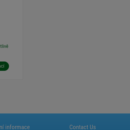
tlivě
ací
ní informace
Contact Us