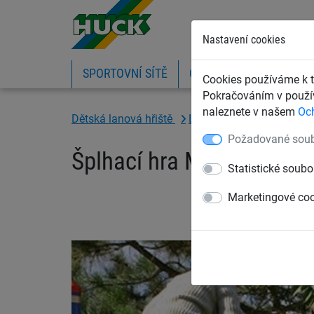
Nastavení cookies
SPORTOVNÍ SÍTĚ
OCHRANNÉ SÍTĚ A PLA
Cookies používáme k t
Pokračováním v použív
naleznete v našem
Oc
Dětská lanová hřiště
Lanový parkur „Haiger“
Požadované soub
Šplhací hra Malé talíře, 
Statistické soubo
Marketingové co