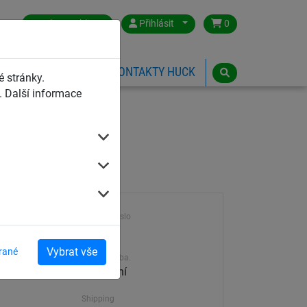
Czech Republic
Přihlásit
0
HŘIŠTĚ
ESHOP
KONTAKTY HUCK
 stránky.
 Další informace
Výrobek číslo
4960-3
Vybrat vše
rané
Dodací doba.
30-45 dní
Shipping