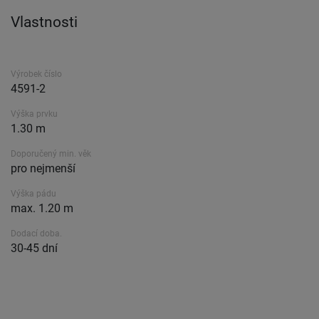
Vlastnosti
Výrobek číslo
4591-2
Výška prvku
1.30 m
Doporučený min. věk
pro nejmenší
Výška pádu
max. 1.20 m
Dodací doba.
30-45 dní