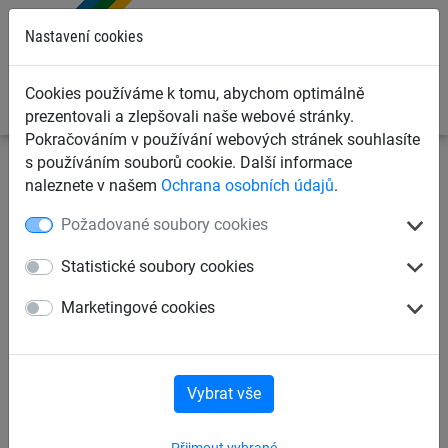
0
Nastavení cookies
Cookies používáme k tomu, abychom optimálně
prezentovali a zlepšovali naše webové stránky.
Pokračováním v používání webových stránek souhlasíte
s používáním souborů cookie. Další informace
Dětská lanová hřiště
Lanový parkur „Haiger“
pro
naleznete v našem
Ochrana osobních údajů
.
ocelové sloupy
Požadované soubory cookies
Provazový žebřík, pro ocelové
Statistické soubory cookies
sloupy
Marketingové cookies
Vybrat vše
Přijmout vybrané