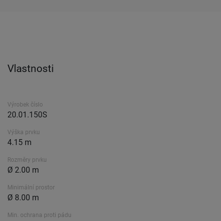
Vlastnosti
Výrobek číslo
20.01.150S
Výška prvku
4.15 m
Rozměry prvku
Ø 2.00 m
Minimální prostor
Ø 8.00 m
Min. ochrana proti pádu