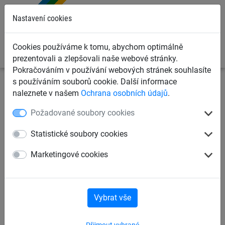
0
Nastavení cookies
Cookies používáme k tomu, abychom optimálně
prezentovali a zlepšovali naše webové stránky.
Pokračováním v používání webových stránek souhlasíte
s používáním souborů cookie. Další informace
Dětská lanová hřiště
Trampolíny a lanové kolotoče
naleznete v našem
Ochrana osobních údajů
.
Lanové kolotoče
Požadované soubory cookies
Kolotoč - Věž
Statistické soubory cookies
Marketingové cookies
Vybrat vše
Přijmout vybrané