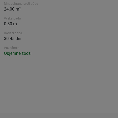
Min. ochrana proti pádu
24.00 m²
Výška pádu
0.80 m
Dodací doba.
30-45 dní
Poznámka
Objemné zboží