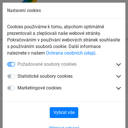
0
Nastavení cookies
Cookies používáme k tomu, abychom optimálně
prezentovali a zlepšovali naše webové stránky.
Pokračováním v používání webových stránek souhlasíte
s používáním souborů cookie. Další informace
Dětská lanová hřiště
Trampolíny a lanové kolotoče
naleznete v našem
Ochrana osobních údajů
.
Lanové kolotoče
Požadované soubory cookies
Kolotoč – Mini Ptačí hnízdo
Statistické soubory cookies
Marketingové cookies
Vybrat vše
Přijmout vybrané