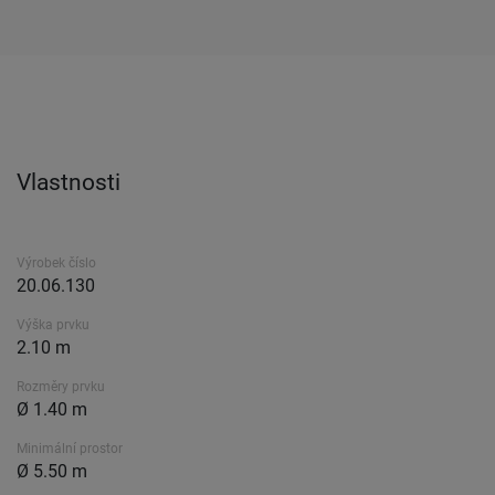
Vlastnosti
Výrobek číslo
20.06.130
Výška prvku
2.10 m
Rozměry prvku
Ø 1.40 m
Minimální prostor
Ø 5.50 m