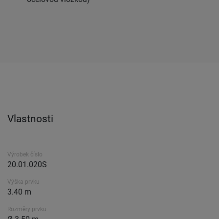
Vlastnosti
Výrobek číslo
20.01.020S
Výška prvku
3.40 m
Rozměry prvku