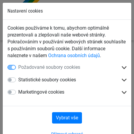
0
Nastavení cookies
Cookies používáme k tomu, abychom optimálně
prezentovali a zlepšovali naše webové stránky.
Pokračováním v používání webových stránek souhlasíte
s používáním souborů cookie. Další informace
Dětská lanová hřiště
Trampolíny a lanové kolotoče
naleznete v našem
Ochrana osobních údajů
.
Lanové kolotoče
Požadované soubory cookies
Kolotoč – Kosmická kabina
Statistické soubory cookies
Marketingové cookies
Vybrat vše
Přijmout vybrané