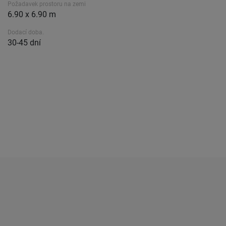
Požadavek prostoru na zemi
6.90 x 6.90 m
Dodací doba.
30-45 dní