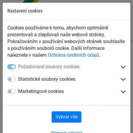
0
Nastavení cookies
Cookies používáme k tomu, abychom optimálně
prezentovali a zlepšovali naše webové stránky.
Pokračováním v používání webových stránek souhlasíte
s používáním souborů cookie. Další informace
Dětská lanová hřiště
Plachty na pískoviště, rohože,
naleznete v našem
Ochrana osobních údajů
.
krytky sloupů
Sluneční plachty a krycí plachty na
Požadované soubory cookies
pískoviště
Statistické soubory cookies
Kombinace pavilonu a plachty,
Marketingové cookies
bez zemních pouzder
Vybrat vše
Přijmout vybrané