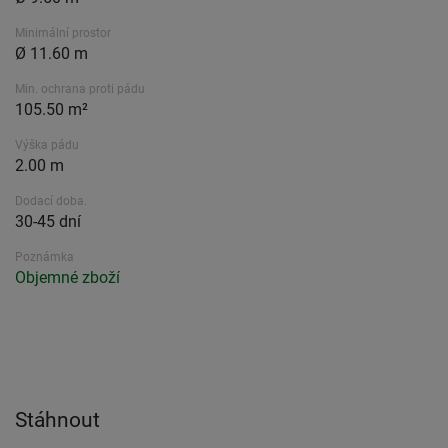
Minimální prostor
Ø 11.60 m
Min. ochrana proti pádu
105.50 m²
Výška pádu
2.00 m
Dodací doba.
30-45 dní
Poznámka
Objemné zboží
Stáhnout