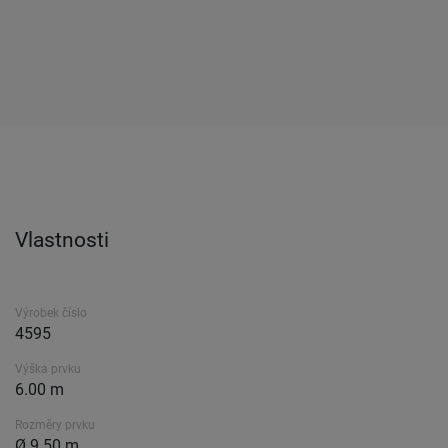
Vlastnosti
Výrobek číslo
4595
Výška prvku
6.00 m
Rozměry prvku
Ø 9.50 m