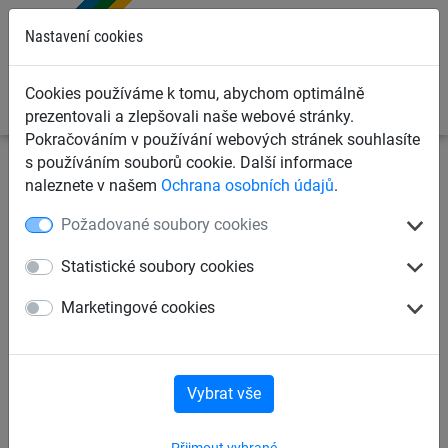
0
Nastavení cookies
Cookies používáme k tomu, abychom optimálně
prezentovali a zlepšovali naše webové stránky.
Pokračováním v používání webových stránek souhlasíte
s používáním souborů cookie. Další informace
Dětská lanová hřiště
Lanové pyramidy a věže
Lanové
naleznete v našem
Ochrana osobních údajů
.
věže
Požadované soubory cookies
Věž z lanové sítě 1
Statistické soubory cookies
Marketingové cookies
Vybrat vše
Přijmout vybrané