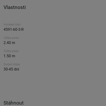
Vlastnosti
Výrobek číslo
4591-60-3-R
Výška prvku
2.40 m
Výška pádu
1.50 m
Dodací doba.
30-45 dní
Stáhnout