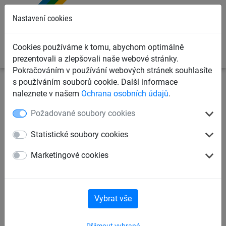
0
Nastavení cookies
Cookies používáme k tomu, abychom optimálně
prezentovali a zlepšovali naše webové stránky.
Pokračováním v používání webových stránek souhlasíte
s používáním souborů cookie. Další informace
Dětská lanová hřiště
Adventure parkur „Dillenburg“
naleznete v našem
Ochrana osobních údajů
.
pro sloupy z robinie
Požadované soubory cookies
Šplhací síť, pro sloupy
Statistické soubory cookies
z robinie
Marketingové cookies
Vybrat vše
Přijmout vybrané