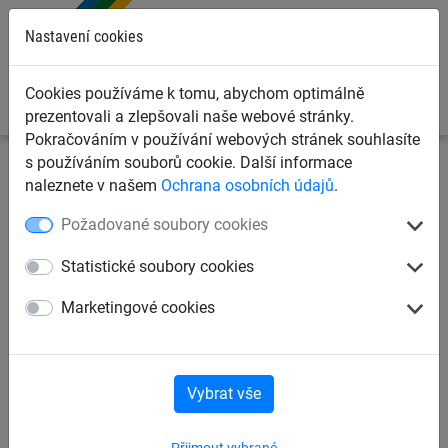
0
Nastavení cookies
Cookies používáme k tomu, abychom optimálně
prezentovali a zlepšovali naše webové stránky.
Pokračováním v používání webových stránek souhlasíte
s používáním souborů cookie. Další informace
Dětská lanová hřiště
Příslušenství pro houpačky
Sady
naleznete v našem
Ochrana osobních údajů
.
na opravy
Požadované soubory cookies
Sada na opravu omotávky
Statistické soubory cookies
Marketingové cookies
Vybrat vše
Přijmout vybrané