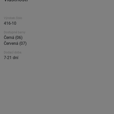
Výrobek číslo
416-10
Dostupné barvy
Černá (06)
Červená (07)
Dodací doba.
7-21 dní