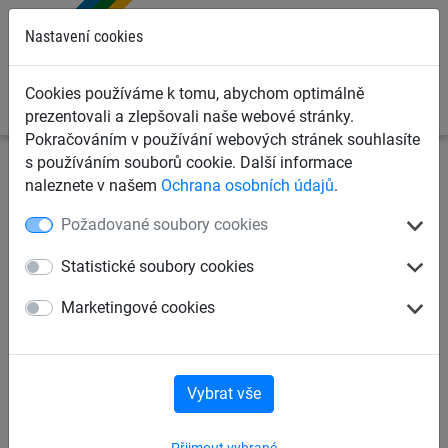
0
Nastavení cookies
Cookies používáme k tomu, abychom optimálně
prezentovali a zlepšovali naše webové stránky.
Pokračováním v používání webových stránek souhlasíte
s používáním souborů cookie. Další informace
Dětská lanová hřiště
Plachty na pískoviště, rohože,
naleznete v našem
Ochrana osobních údajů
.
krytky sloupů
Krytky sloupů
Požadované soubory cookies
Krytka sloupků pro Ø 10 cm
Statistické soubory cookies
Marketingové cookies
Vybrat vše
Přijmout vybrané