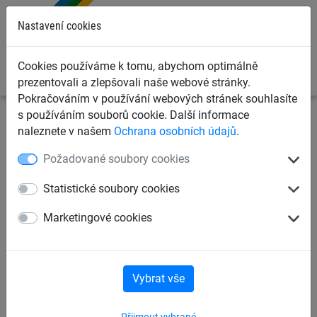
0
Nastavení cookies
Cookies používáme k tomu, abychom optimálně
prezentovali a zlepšovali naše webové stránky.
Pokračováním v používání webových stránek souhlasíte
s používáním souborů cookie. Další informace
Dětská lanová hřiště
Lanové pyramidy a věže
Pavouk
naleznete v našem
Ochrana osobních údajů
.
pyramidy
Požadované soubory cookies
Lanová pyramida PAVOUK 6
Statistické soubory cookies
se 4 ukotveními
Marketingové cookies
Vybrat vše
Přijmout vybrané