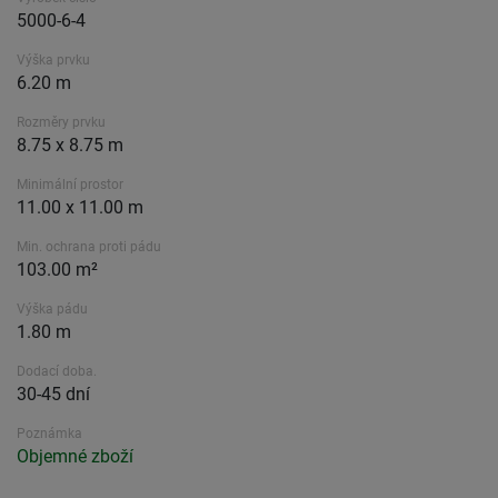
5000-6-4
Výška prvku
6.20 m
Rozměry prvku
8.75 x 8.75 m
Minimální prostor
11.00 x 11.00 m
Min. ochrana proti pádu
103.00 m²
Výška pádu
1.80 m
Dodací doba.
30-45 dní
Poznámka
Objemné zboží