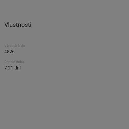
Vlastnosti
Výrobek číslo
4826
Dodací doba.
7-21 dní