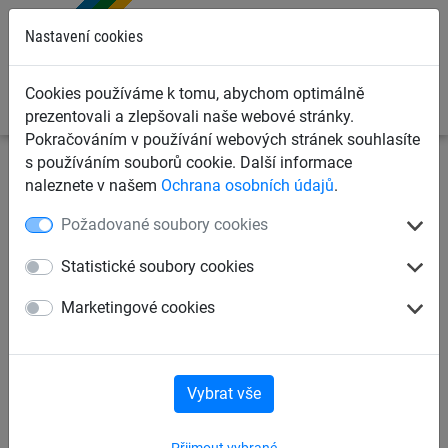
0
Nastavení cookies
Cookies používáme k tomu, abychom optimálně
prezentovali a zlepšovali naše webové stránky.
Pokračováním v používání webových stránek souhlasíte
s používáním souborů cookie. Další informace
Dětská lanová hřiště
Šplhací sítě, žebříky, lana
naleznete v našem
Ochrana osobních údajů
.
Provazové žebříky
Požadované soubory cookies
Prodloužení žebříku bez kotvy
Statistické soubory cookies
pro zašroubování
Marketingové cookies
Vybrat vše
Přijmout vybrané