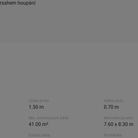
zsahem houpání
Výška prvku
Výška pádu
1.30 m
0.70 m
Min. ochrana proti pádu
Minimální prostor
41.00 m²
7.60 x 8.30 m
Dodací doba.
Poznámka