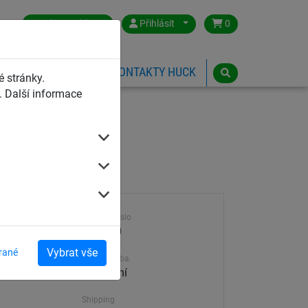
Czech Republic
Přihlásit
0
HŘIŠTĚ
ESHOP
KONTAKTY HUCK
 stránky.
 Další informace
Výrobek číslo
807-100
Vybrat vše
rané
Dodací doba.
30-45 dní
Shipping