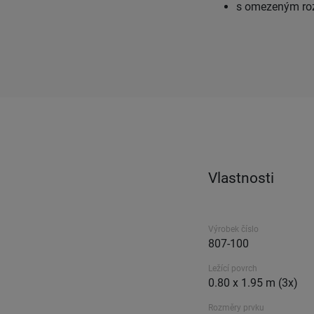
s omezeným ro
Vlastnosti
Výrobek číslo
807-100
Ležící povrch
0.80 x 1.95 m (3x)
Rozměry prvku