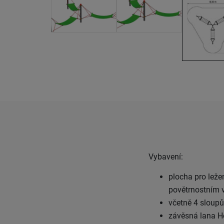
Vybavení:
plocha pro leže
povětrnostním v
včetně 4 sloup
závěsná lana H