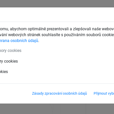
CHTY
ZÁCHYTNÉ BEZPEČNOSTNÍ SÍTĚ
DĚTSKÁ LANOVÁ 
omu, abychom optimálně prezentovali a zlepšovali naše webové
ání webových stránek souhlasíte s používáním souborů cookie.
hrana osobních údajů
.
ory cookies
ry cookies
okies
Zásady zpracování osobních údajů
Přijmout vyb