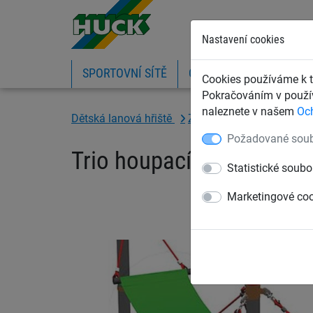
Nastavení cookies
SPORTOVNÍ SÍTĚ
OCHRANNÉ SÍTĚ A PLA
Cookies používáme k t
Pokračováním v použív
naleznete v našem
Oc
Dětská lanová hřiště
Závěsné houpací sítě
Požadované soub
Trio houpacích sítí
Statistické soubo
Marketingové co