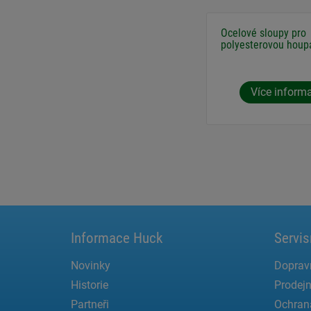
Ocelové sloupy pro
polyesterovou houpa
Více inform
Informace Huck
Servis
Novinky
Doprav
Historie
Prodejn
Partneři
Ochran