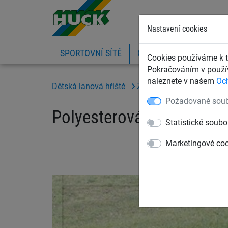
Nastavení cookies
SPORTOVNÍ SÍTĚ
OCHRANNÉ SÍTĚ A PLA
Cookies používáme k t
Pokračováním v použív
naleznete v našem
Oc
Dětská lanová hřiště
Závěsné houpací sítě
Požadované soub
Polyesterová houpací síť
Statistické soubo
Marketingové co