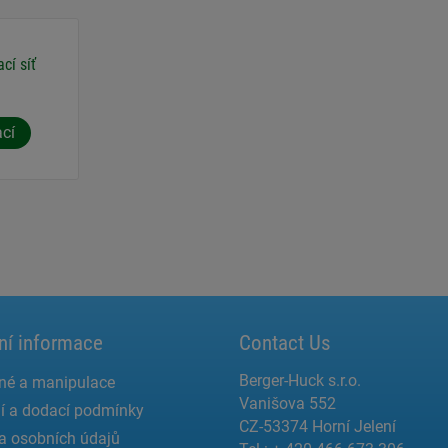
cí síť
ací
ní informace
Contact Us
Berger-Huck s.r.o.
né a manipulace
Vanišova 552
í a dodací podmínky
CZ-53374 Horní Jelení
a osobních údajů