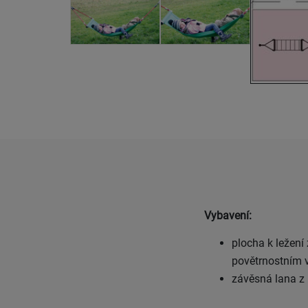
Vybavení:
plocha k ležení
povětrnostním v
závěsná lana z