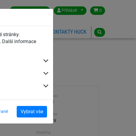
Czech Republic
Přihlásit
0
HŘIŠTĚ
ESHOP
KONTAKTY HUCK
 stránky.
 Další informace
Výrobek číslo
807-200
Vybrat vše
rané
Dodací doba.
30-45 dní
Shipping