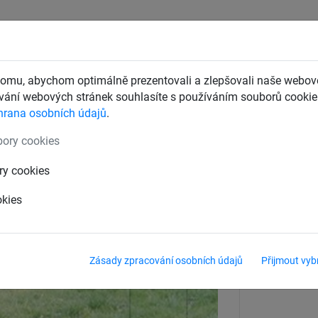
CHTY
ZÁCHYTNÉ BEZPEČNOSTNÍ SÍTĚ
DĚTSKÁ LANOVÁ 
omu, abychom optimálně prezentovali a zlepšovali naše webové
ání webových stránek souhlasíte s používáním souborů cookie.
hrana osobních údajů
.
ory cookies
, bez sloupů
ry cookies
okies
Zásady zpracování osobních údajů
Přijmout vyb