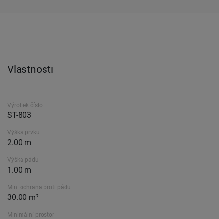
Vlastnosti
Výrobek číslo
ST-803
Výška prvku
2.00 m
Výška pádu
1.00 m
Min. ochrana proti pádu
30.00 m²
Minimální prostor