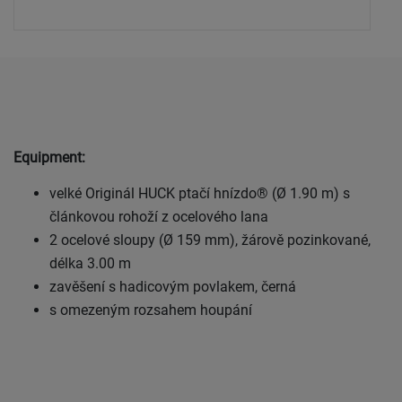
Equipment:
velké Originál HUCK ptačí hnízdo® (Ø 1.90 m) s
článkovou rohoží z ocelového lana
2 ocelové sloupy (Ø 159 mm), žárově pozinkované,
délka 3.00 m
zavěšení s hadicovým povlakem, černá
s omezeným rozsahem houpání