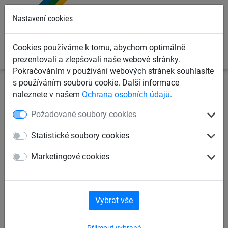
0
Nastavení cookies
Cookies používáme k tomu, abychom optimálně
prezentovali a zlepšovali naše webové stránky.
Pokračováním v používání webových stránek souhlasíte
s používáním souborů cookie. Další informace
Dětská lanová hřiště
Závěsné houpací sítě
naleznete v našem
Ochrana osobních údajů
.
Požadované soubory cookies
"Chill Out" XXL Ptačí hnízdo
Statistické soubory cookies
Marketingové cookies
Vybrat vše
Přijmout vybrané