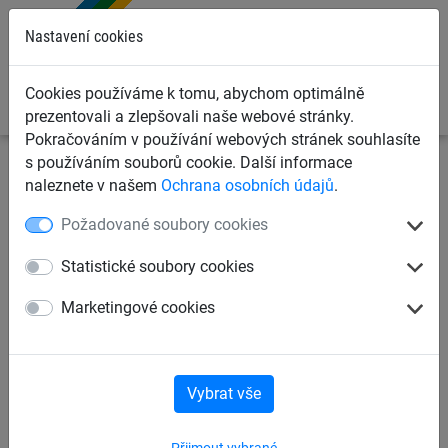
0
Nastavení cookies
Cookies používáme k tomu, abychom optimálně
prezentovali a zlepšovali naše webové stránky.
Pokračováním v používání webových stránek souhlasíte
s používáním souborů cookie. Další informace
Dětská lanová hřiště
Rámy pro houpačky
Rámy pro
naleznete v našem
Ochrana osobních údajů
.
Easy-Swing
Požadované soubory cookies
Easy Swing „Midi“
Statistické soubory cookies
Marketingové cookies
Vybrat vše
Přijmout vybrané