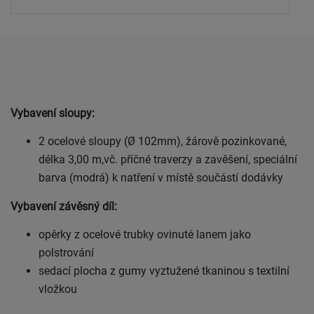
Vybavení sloupy:
2 ocelové sloupy (Ø 102mm), žárově pozinkované,
délka 3,00 m,vč. příčné traverzy a zavěšení, speciální
barva (modrá) k natření v místě součástí dodávky
Vybavení závěsný díl:
opěrky z ocelové trubky ovinuté lanem jako
polstrování
sedací plocha z gumy vyztužené tkaninou s textilní
vložkou