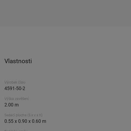
Vlastnosti
Výrobek číslo
4591-50-2
Výška zavěšení
2.00 m
Sedací plocha (š x v x h)
0.55 x 0.90 x 0.60 m