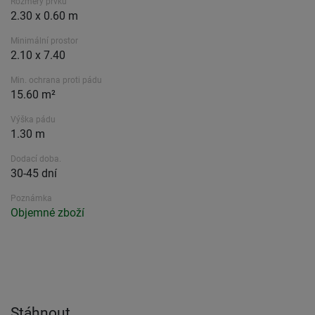
Rozměry prvku
2.30 x 0.60 m
Minimální prostor
2.10 x 7.40
Min. ochrana proti pádu
15.60 m²
Výška pádu
1.30 m
Dodací doba.
30-45 dní
Poznámka
Objemné zboží
Stáhnout