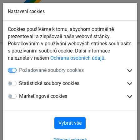
0
Nastavení cookies
Cookies používáme k tomu, abychom optimálně
prezentovali a zlepšovali naše webové stránky.
Pokračováním v používání webových stránek souhlasíte
s používáním souborů cookie. Další informace
Dětská lanová hřiště
Lanové hrací prvky dle věku
pro
naleznete v našem
Ochrana osobních údajů
.
děti od 6 let
Požadované soubory cookies
Věž s Ptačími hnízdy „Černý
Statistické soubory cookies
les“
Marketingové cookies
Vybrat vše
Přijmout vybrané