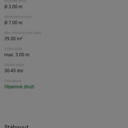
Rozměry prvku
Ø 3.00 m
Minimální prostor
Ø 7.00 m
Min. ochrana proti pádu
39.00 m²
Výška pádu
max. 3.00 m
Dodací doba.
30-45 dní
Poznámka
Objemné zboží
Stáhnout