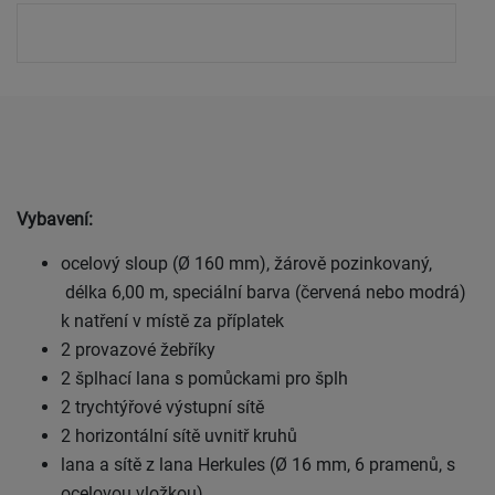
Vybavení:
ocelový sloup (Ø 160 mm), žárově pozinkovaný,
délka 6,00 m, speciální barva (červená nebo modrá)
k natření v místě za příplatek
2 provazové žebříky
2 šplhací lana s pomůckami pro šplh
2 trychtýřové výstupní sítě
2 horizontální sítě uvnitř kruhů
lana a sítě z lana Herkules (Ø 16 mm, 6 pramenů, s
ocelovou vložkou)