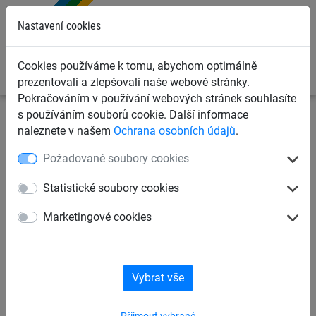
0
Nastavení cookies
Cookies používáme k tomu, abychom optimálně
prezentovali a zlepšovali naše webové stránky.
Pokračováním v používání webových stránek souhlasíte
s používáním souborů cookie. Další informace
Dětská lanová hřiště
Lanové hrací prvky dle věku
pro
naleznete v našem
Ochrana osobních údajů
.
děti od 6 let
Požadované soubory cookies
Přesýpací hodiny „Attighof“
Statistické soubory cookies
Marketingové cookies
Vybrat vše
Přijmout vybrané