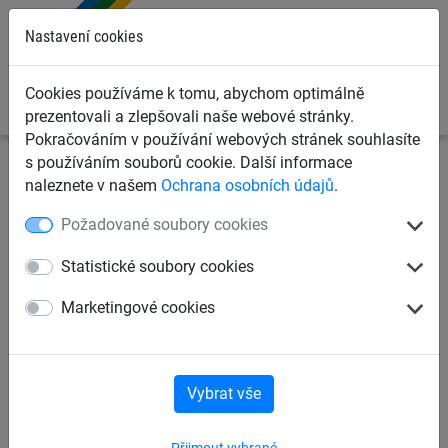
0
Nastavení cookies
Cookies používáme k tomu, abychom optimálně
prezentovali a zlepšovali naše webové stránky.
Pokračováním v používání webových stránek souhlasíte
s používáním souborů cookie. Další informace
Dětská lanová hřiště
Lanové hrací prvky dle věku
pro
naleznete v našem
Ochrana osobních údajů
.
děti od 6 let
Požadované soubory cookies
Otáčecí houba
Statistické soubory cookies
Marketingové cookies
Vybrat vše
Přijmout vybrané