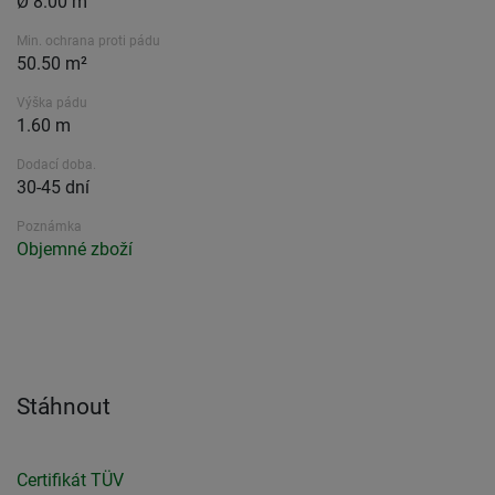
Ø 8.00 m
Min. ochrana proti pádu
50.50 m²
Výška pádu
1.60 m
Dodací doba.
30-45 dní
Poznámka
Objemné zboží
Stáhnout
Certifikát TÜV