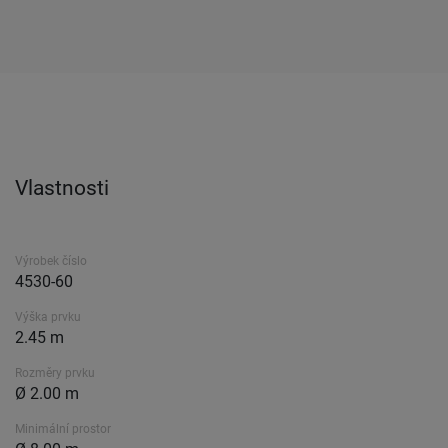
Vlastnosti
Výrobek číslo
4530-60
Výška prvku
2.45 m
Rozměry prvku
Ø 2.00 m
Minimální prostor