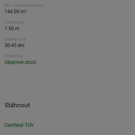
Min. ochrana proti pádu
144.00 m²
Výška pádu
1.50 m
Dodací doba.
30-45 dní
Poznámka
Objemné zboží
Stáhnout
Certifikát TÜV