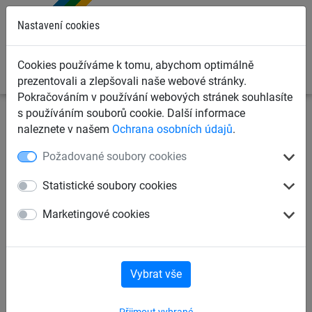
0
Nastavení cookies
Cookies používáme k tomu, abychom optimálně
prezentovali a zlepšovali naše webové stránky.
Pokračováním v používání webových stránek souhlasíte
s používáním souborů cookie. Další informace
Dětská lanová hřiště
Lanové hrací prvky dle věku
pro
naleznete v našem
Ochrana osobních údajů
.
děti od 6 let
Požadované soubory cookies
Lanová dráha k zabetonování
Statistické soubory cookies
Marketingové cookies
Vybrat vše
Přijmout vybrané