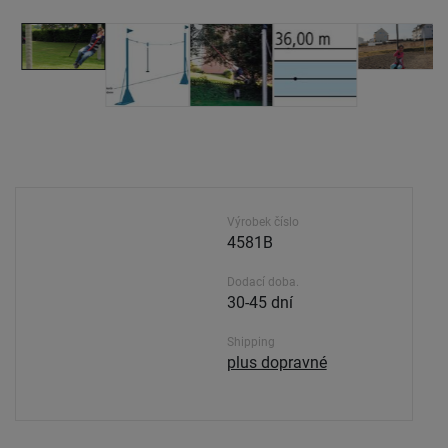
Výrobek číslo
4581B
Dodací doba.
30-45 dní
Shipping
plus dopravné