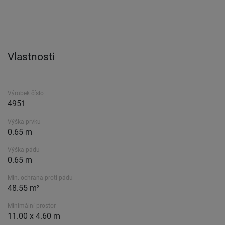
Vlastnosti
Výrobek číslo
4951
Výška prvku
0.65 m
Výška pádu
0.65 m
Min. ochrana proti pádu
48.55 m²
Minimální prostor
11.00 x 4.60 m