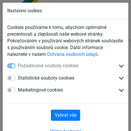
0
Nastavení cookies
Cookies používáme k tomu, abychom optimálně
prezentovali a zlepšovali naše webové stránky.
Pokračováním v používání webových stránek souhlasíte
s používáním souborů cookie. Další informace
Dětská lanová hřiště
Lanové hrací prvky dle věku
pro
naleznete v našem
Ochrana osobních údajů
.
děti od 6 let
Požadované soubory cookies
Gummi Jumper
Statistické soubory cookies
Marketingové cookies
Vybrat vše
Přijmout vybrané