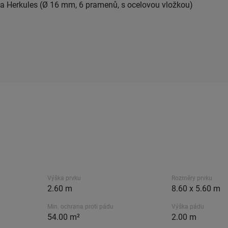
ana Herkules (Ø 16 mm, 6 pramenů, s ocelovou vložkou)
Výška prvku
Rozměry prvku
2.60 m
8.60 x 5.60 m
Min. ochrana proti pádu
Výška pádu
54.00 m²
2.00 m