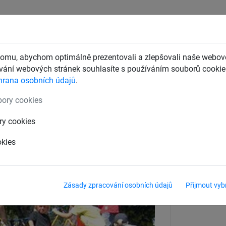
CHTY
ZÁCHYTNÉ BEZPEČNOSTNÍ SÍTĚ
DĚTSKÁ LANOVÁ 
omu, abychom optimálně prezentovali a zlepšovali naše webové
ání webových stránek souhlasíte s používáním souborů cookie.
hrana osobních údajů
.
ěku
pro děti od 4 let
ory cookies
d“
ry cookies
okies
Zásady zpracování osobních údajů
Přijmout vyb