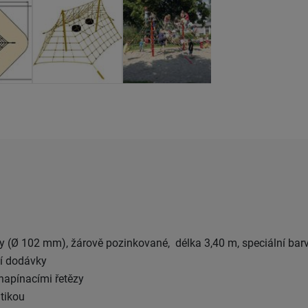
y (Ø 102 mm), žárově pozinkované, délka 3,40 m, speciální barv
tí dodávky
 napínacími řetězy
tikou