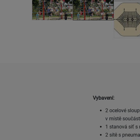
Vybavení:
2 ocelové sloup
v místě součás
1 stanová síť s
2 sítě s pneuma