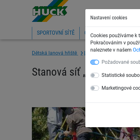
Nastavení cookies
SPORTOVNÍ SÍTĚ
OCHRANNÉ SÍTĚ A PLA
Cookies používáme k t
Pokračováním v použív
naleznete v našem
Oc
Dětská lanová hřiště
Lanové hrací prvky dle v
Požadované soub
Stanová síť „Rabenschei
Statistické soubo
Marketingové co