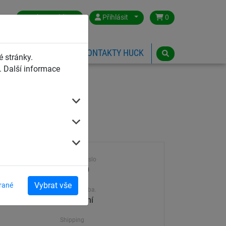
Czech Republic
Přihlásit
0
HŘIŠTĚ
ESHOP
KONTAKTY HUCK
 stránky.
 Další informace
Výrobek číslo
4639-10
Vybrat vše
rané
Dodací doba.
30-45 dní
Shipping