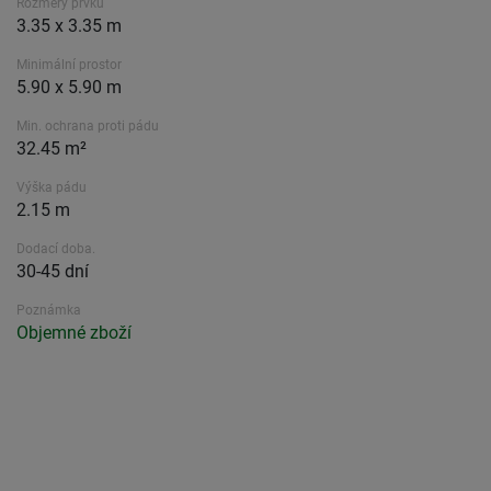
Rozměry prvku
3.35 x 3.35 m
Minimální prostor
5.90 x 5.90 m
Min. ochrana proti pádu
32.45 m²
Výška pádu
2.15 m
Dodací doba.
30-45 dní
Poznámka
Objemné zboží