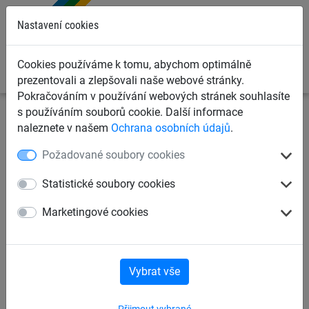
0
Nastavení cookies
Cookies používáme k tomu, abychom optimálně
prezentovali a zlepšovali naše webové stránky.
Pokračováním v používání webových stránek souhlasíte
s používáním souborů cookie. Další informace
Dětská lanová hřiště
Lanové hrací prvky dle věku
pro
naleznete v našem
Ochrana osobních údajů
.
děti od 4 let
Požadované soubory cookies
Šplhací wigwam Midi
Statistické soubory cookies
Marketingové cookies
Vybrat vše
Přijmout vybrané