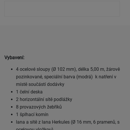
Vybavení:
4 ocelové sloupy (Ø 102 mm), délka 5,00 m, žárově
pozinkované, speciální barva (modrá) k natření v
místě součástí dodávky
1 čelní deska
2 horizontální sítě podlážky
8 provazových žebříků
1 šplhací komín
lana a sítě z lana Herkules (Ø 16 mm, 6 pramenů, s
ocelovou vložkou)