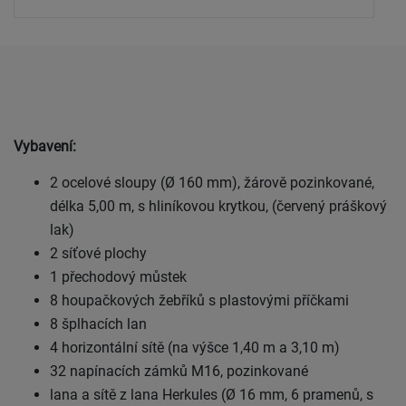
Vybavení:
2 ocelové sloupy (Ø 160 mm), žárově pozinkované,
délka 5,00 m, s hliníkovou krytkou, (červený práškový
lak)
2 síťové plochy
1 přechodový můstek
8 houpačkových žebříků s plastovými příčkami
8 šplhacích lan
4 horizontální sítě (na výšce 1,40 m a 3,10 m)
32 napínacích zámků M16, pozinkované
lana a sítě z lana Herkules (Ø 16 mm, 6 pramenů, s