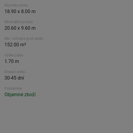
Rozměry prvku
18.90 x 8.00 m
Minimální prostor
20.60 x 9.60 m
Min. ochrana proti pádu
152.00 m²
Výška pádu
1.70 m
Dodací doba.
30-45 dní
Poznámka
Objemné zboží