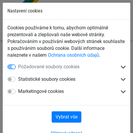
0
Nastavení cookies
Cookies používáme k tomu, abychom optimálně
prezentovali a zlepšovali naše webové stránky.
Pokračováním v používání webových stránek souhlasíte
s používáním souborů cookie. Další informace
Dětská lanová hřiště
Lanové pyramidy a věže
Cheops
naleznete v našem
Ochrana osobních údajů
.
pyramidy
Požadované soubory cookies
Cheopsova kombinace Midi
Statistické soubory cookies
Marketingové cookies
Vybrat vše
Přijmout vybrané