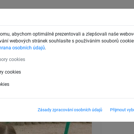
CHTY
ZÁCHYTNÉ BEZPEČNOSTNÍ SÍTĚ
DĚTSKÁ LANOVÁ 
omu, abychom optimálně prezentovali a zlepšovali naše webové
ání webových stránek souhlasíte s používáním souborů cookie.
hrana osobních údajů
.
Houpačky Ptačí hnízda
ory cookies
ízdo HUCK pro Mini-M
ry cookies
okies
Zásady zpracování osobních údajů
Přijmout vyb