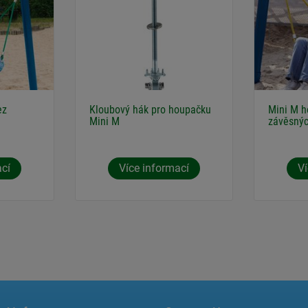
ez
Kloubový hák pro houpačku
Mini M h
Mini M
závěsnýc
ací
Více informací
Ví