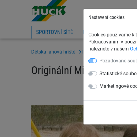
Nastavení cookies
SPORTOVNÍ SÍTĚ
OCHRANNÉ SÍTĚ A PLA
Cookies používáme k t
Pokračováním v použív
naleznete v našem
Oc
Dětská lanová hřiště
Houpačky a ptačí hnízda
Požadované soub
Originální Mini Ptačí hn
Statistické soubo
Marketingové co