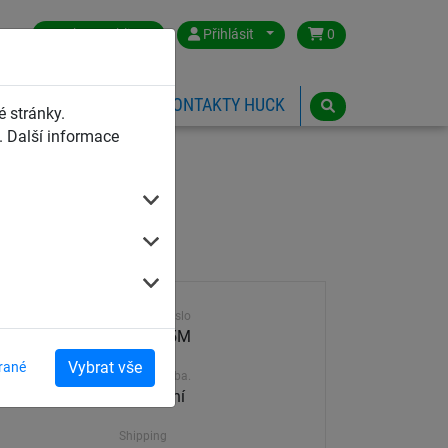
Czech Republic
Přihlásit
0
HŘIŠTĚ
ESHOP
KONTAKTY HUCK
 stránky.
 Další informace
Výrobek číslo
4650-85M
Vybrat vše
rané
Dodací doba.
30-45 dní
Shipping