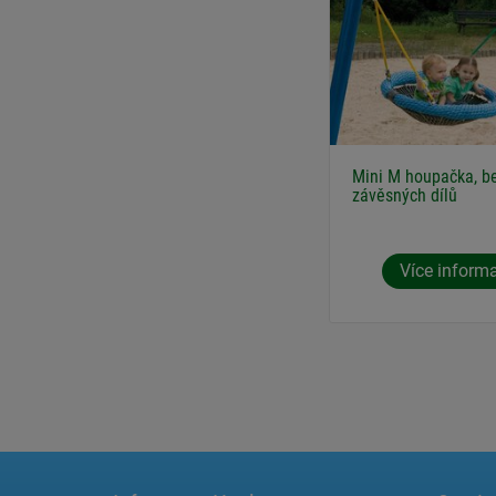
Mini M houpačka, b
závěsných dílů
Více inform