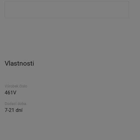
Vlastnosti
Výrobek číslo
461V
Dodací doba.
7-21 dní