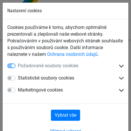
0
Nastavení cookies
Cookies používáme k tomu, abychom optimálně
prezentovali a zlepšovali naše webové stránky.
Pokračováním v používání webových stránek souhlasíte
s používáním souborů cookie. Další informace
Dětská lanová hřiště
Šplhací sítě, žebříky, lana
naleznete v našem
Ochrana osobních údajů
.
Možnosti kotvení šplhacích sítí
Požadované soubory cookies
Řetěz č. 6, pozinkovaný, přímo
Statistické soubory cookies
zalisovaný
Marketingové cookies
Vybrat vše
Přijmout vybrané