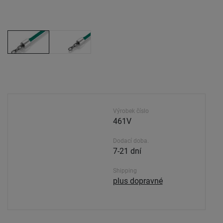
Výrobek číslo
461V
Dodací doba.
7-21 dní
Shipping
plus dopravné