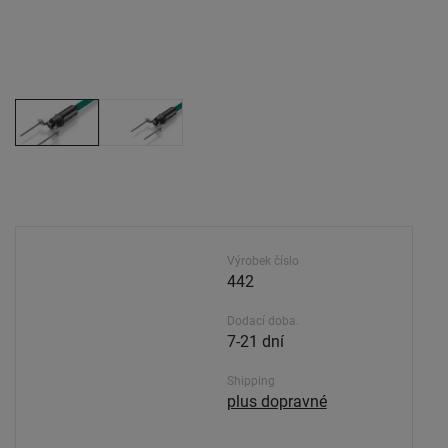
Výrobek číslo
442
Dodací doba.
7-21 dní
Shipping
plus dopravné