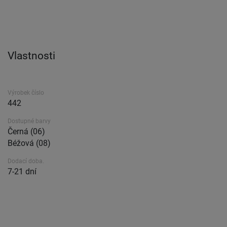
Vlastnosti
Výrobek číslo
442
Dostupné barvy
Černá (06)
Béžová (08)
Dodací doba.
7-21 dní