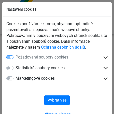
0
Nastavení cookies
Cookies používáme k tomu, abychom optimálně
prezentovali a zlepšovali naše webové stránky.
Pokračováním v používání webových stránek souhlasíte
s používáním souborů cookie. Další informace
Dětská lanová hřiště
Šplhací sítě, žebříky, lana
naleznete v našem
Ochrana osobních údajů
.
Možnosti kotvení šplhacích sítí
Požadované soubory cookies
Ramínkový adaptér z
Statistické soubory cookies
ušlechtilé oceli se šrouby do
Marketingové cookies
dřeva M6 x 70 mm
Vybrat vše
Přijmout vybrané