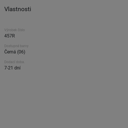
Vlastnosti
Výrobek číslo
457R
Dostupné barvy
Černá (06)
Dodací doba.
7-21 dní