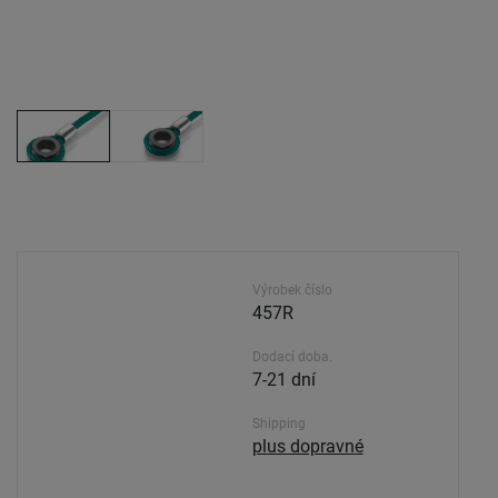
Výrobek číslo
457R
Dodací doba.
7-21 dní
Shipping
plus dopravné