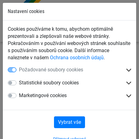
0
Nastavení cookies
Cookies používáme k tomu, abychom optimálně
prezentovali a zlepšovali naše webové stránky.
Pokračováním v používání webových stránek souhlasíte
s používáním souborů cookie. Další informace
Dětská lanová hřiště
Šplhací sítě, žebříky, lana
naleznete v našem
Ochrana osobních údajů
.
Možnosti kotvení šplhacích sítí
Požadované soubory cookies
Plastová kulatá očnice, pro
Statistické soubory cookies
lano Herkules Ø 16 mm, Ø 18
Marketingové cookies
mm
Vybrat vše
Přijmout vybrané