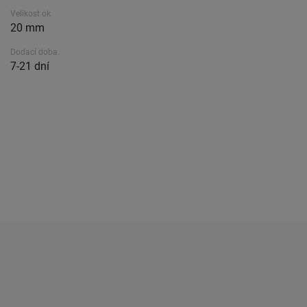
Velikost ok
20 mm
Dodací doba.
7-21 dní