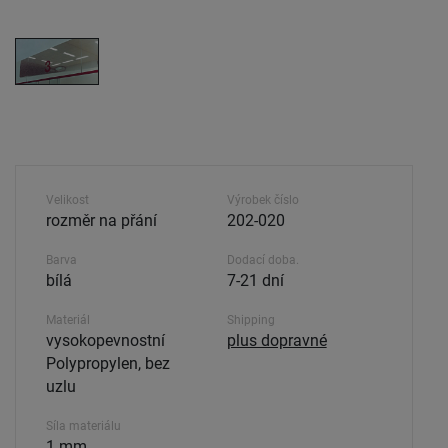
Velikost
Výrobek číslo
rozměr na přání
202-020
Barva
Dodací doba.
bílá
7-21 dní
Materiál
Shipping
vysokopevnostní
plus dopravné
Polypropylen, bez
uzlu
Síla materiálu
1 mm