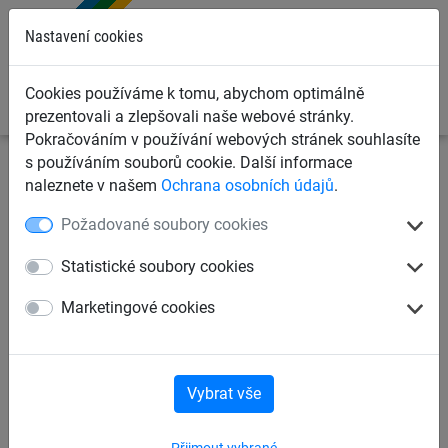
0
Nastavení cookies
Cookies používáme k tomu, abychom optimálně
prezentovali a zlepšovali naše webové stránky.
Pokračováním v používání webových stránek souhlasíte
s používáním souborů cookie. Další informace
Sportovní sítě
Sítě pro ostatní sporty
Sítě na squash
naleznete v našem
Ochrana osobních údajů
.
Požadované soubory cookies
Ochranná síť bezuzlová PP 1
mm, oko 20 mm
Statistické soubory cookies
Marketingové cookies
Vybrat vše
Přijmout vybrané