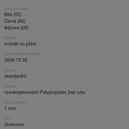
Dostupné barvy
Bílá (02)
Černá (06)
Béžová (08)
Velikost
rozměr na přání
Číslo celního sazebníku
5608 19 30
Úprava
standardní
Materiál
vysokopevnostní Polypropylen, bez uzlu
Síla materiálu
1 mm
Oko
čtvercové