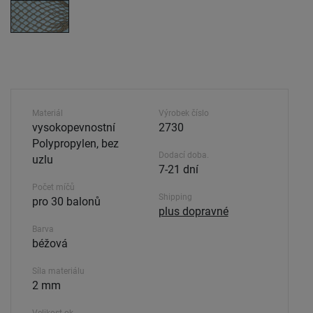
Materiál
Výrobek číslo
vysokopevnostní
2730
Polypropylen, bez
Dodací doba.
uzlu
7-21 dní
Počet míčů
Shipping
pro 30 balonů
plus dopravné
Barva
béžová
Síla materiálu
2 mm