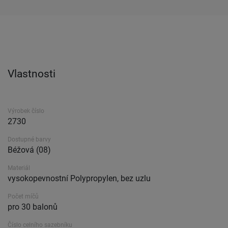
Vlastnosti
Výrobek číslo
2730
Dostupné barvy
Béžová (08)
Materiál
vysokopevnostní Polypropylen, bez uzlu
Počet míčů
pro 30 balonů
Číslo celního sazebníku