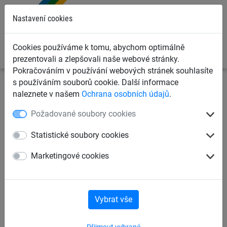
0
Nastavení cookies
Cookies používáme k tomu, abychom optimálně
prezentovali a zlepšovali naše webové stránky.
Pokračováním v používání webových stránek souhlasíte
s používáním souborů cookie. Další informace
Sportovní sítě
Sítě na fotbal
Sítě na míče
naleznete v našem
Ochrana osobních údajů
.
Požadované soubory cookies
Síť pro 30 míčů
Statistické soubory cookies
Marketingové cookies
Vybrat vše
Přijmout vybrané