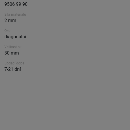
9506 99 90
Síla materiálu
2 mm
Oko
diagonální
Velikost ok
30 mm
Dodací doba.
7-21 dní