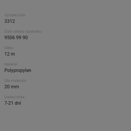
Výrobek číslo
3312
Číslo celního sazebníku
9506 99 90
Délka
12 m
Materiál
Polypropylen
Síla materiálu
20 mm
Dodací doba.
7-21 dní