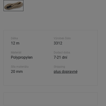
Délka
Výrobek číslo
12 m
3312
Materiál
Dodací doba.
Polypropylen
7-21 dní
Síla materiálu
Shipping
20 mm
plus dopravné