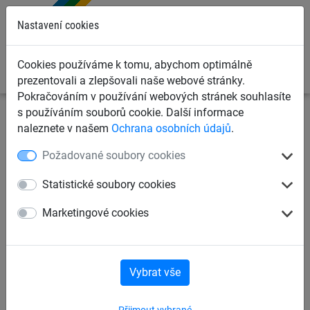
0
Nastavení cookies
Cookies používáme k tomu, abychom optimálně
prezentovali a zlepšovali naše webové stránky.
Pokračováním v používání webových stránek souhlasíte
s používáním souborů cookie. Další informace
Sportovní sítě
Švihadla a lana
Přetahovací lana
naleznete v našem
Ochrana osobních údajů
.
Požadované soubory cookies
Přetahovací lano, délka 12 m
Statistické soubory cookies
Marketingové cookies
Vybrat vše
Přijmout vybrané