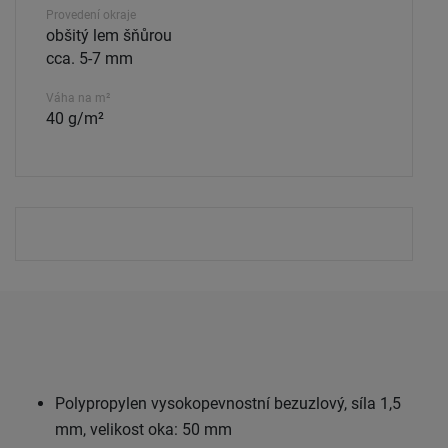
Provedení okraje
obšitý lem šňůrou
cca. 5-7 mm
Váha na m²
40 g/m²
Polypropylen vysokopevnostní bezuzlový, síla 1,5
mm, velikost oka: 50 mm