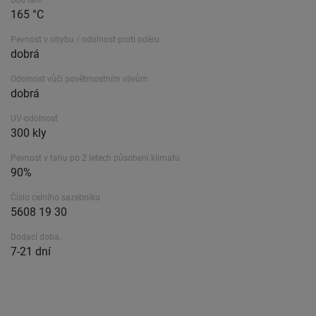
Bod tání
165 °C
Pevnost v ohybu / odolnost proti oděru
dobrá
Odolnost vůči povětrnostním vlivům
dobrá
UV-odolnost
300 kly
Pevnost v tahu po 2 letech působení klimatu
90%
Číslo celního sazebníku
5608 19 30
Dodací doba.
7-21 dní