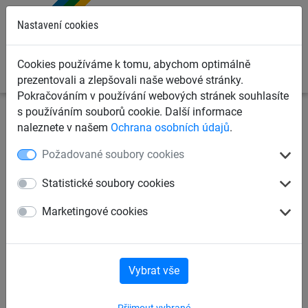
0
Nastavení cookies
Cookies používáme k tomu, abychom optimálně
prezentovali a zlepšovali naše webové stránky.
Pokračováním v používání webových stránek souhlasíte
s používáním souborů cookie. Další informace
Sportovní sítě
Ochranné sítě na míče
Ochranné sítě v
naleznete v našem
Ochrana osobních údajů
.
m²
Požadované soubory cookies
Ochranná síť PP 1,5 mm, oko
Statistické soubory cookies
50 mm, nehořlavé provedení
Marketingové cookies
Vybrat vše
Přijmout vybrané