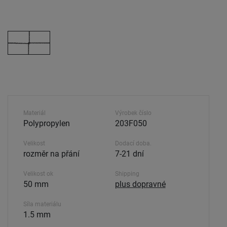
Materiál
Výrobek číslo
Polypropylen
203F050
Velikost
Dodací doba.
rozměr na přání
7-21 dní
Velikost ok
Shipping
50 mm
plus dopravné
Síla materiálu
1.5 mm