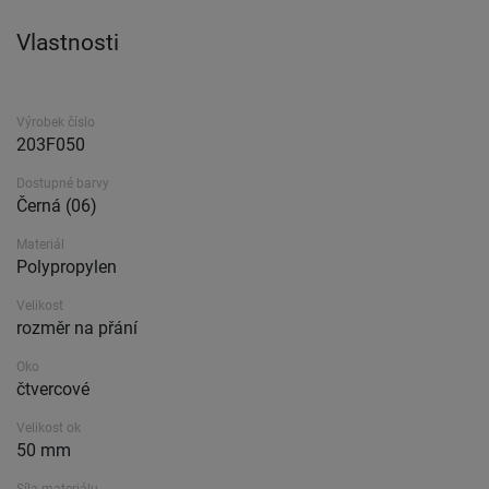
Vlastnosti
Výrobek číslo
203F050
Dostupné barvy
Černá (06)
Materiál
Polypropylen
Velikost
rozměr na přání
Oko
čtvercové
Velikost ok
50 mm