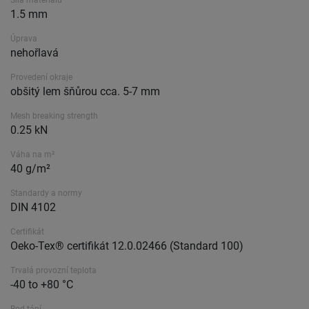
Síla materiálu
1.5 mm
Úprava
nehořlavá
Provedení okraje
obšitý lem šňůrou cca. 5-7 mm
Mesh breaking strength
0.25 kN
Váha na m²
40 g/m²
Standardy a normy
DIN 4102
Certifikát
Oeko-Tex® certifikát 12.0.02466 (Standard 100)
Trvalá provozní teplota
-40 to +80 °C