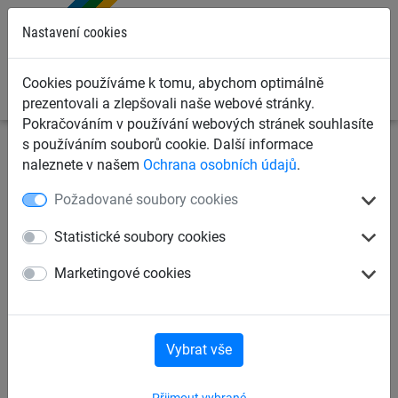
0
Nastavení cookies
Cookies používáme k tomu, abychom optimálně
prezentovali a zlepšovali naše webové stránky.
Pokračováním v používání webových stránek souhlasíte
s používáním souborů cookie. Další informace
Sportovní sítě
Sítě pro ostatní sporty
Sítě pro atletiku
naleznete v našem
Ochrana osobních údajů
.
Požadované soubory cookies
Pytel k zatížení sítě bez
obsahu
Statistické soubory cookies
Marketingové cookies
Vybrat vše
Přijmout vybrané