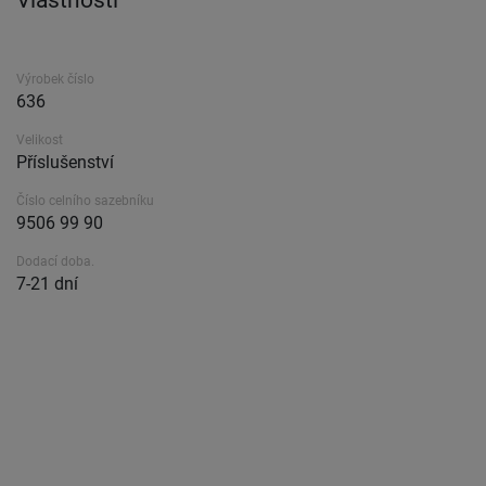
Vlastnosti
Výrobek číslo
636
Velikost
Příslušenství
Číslo celního sazebníku
9506 99 90
Dodací doba.
7-21 dní