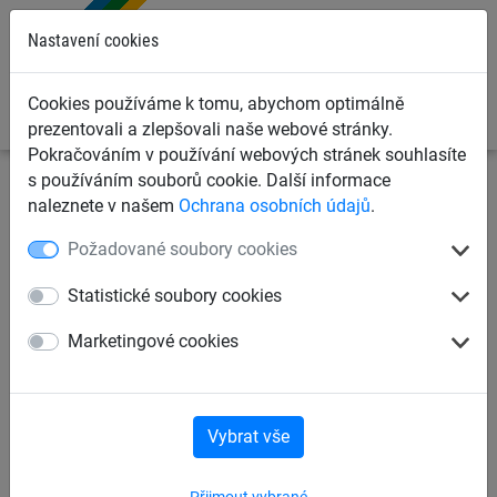
0
Nastavení cookies
Cookies používáme k tomu, abychom optimálně
prezentovali a zlepšovali naše webové stránky.
Pokračováním v používání webových stránek souhlasíte
s používáním souborů cookie. Další informace
Sportovní sítě
Sítě pro ostatní sporty
Sítě pro atletiku
naleznete v našem
Ochrana osobních údajů
.
Požadované soubory cookies
Ochranná síť pro hod
diskem/kladivem 4,50x21m
Statistické soubory cookies
Marketingové cookies
Vybrat vše
Přijmout vybrané