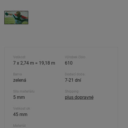
Velikost
Výrobek číslo
7 x 2,74 m = 19,18 m
610
Barva
Dodací doba.
zelená
7-21 dní
Síla materiálu
Shipping
5 mm
plus dopravné
Velikost ok
45 mm
Materiál