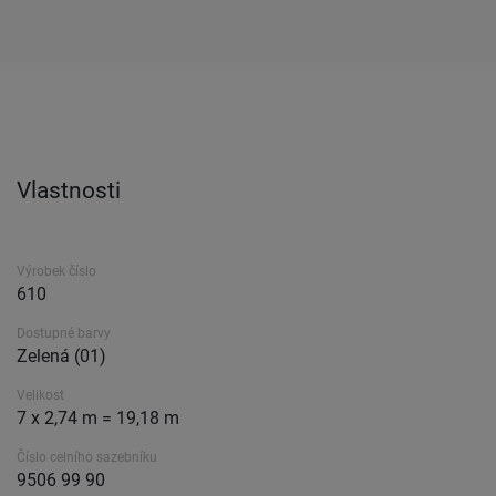
Vlastnosti
Výrobek číslo
610
Dostupné barvy
Zelená (01)
Velikost
7 x 2,74 m = 19,18 m
Číslo celního sazebníku
9506 99 90