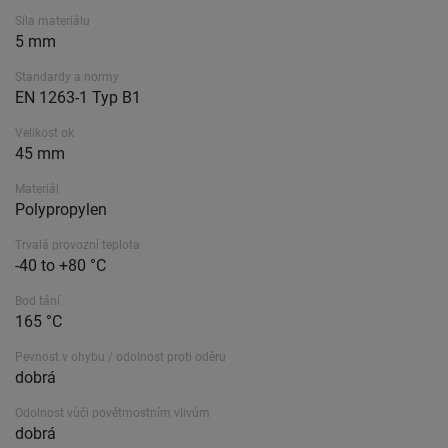
Síla materiálu
5 mm
Standardy a normy
EN 1263-1 Typ B1
Velikost ok
45 mm
Materiál
Polypropylen
Trvalá provozní teplota
-40 to +80 °C
Bod tání
165 °C
Pevnost v ohybu / odolnost proti oděru
dobrá
Odolnost vůči povětrnostním vlivům
dobrá