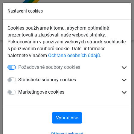
0
Nastavení cookies
Cookies používáme k tomu, abychom optimálně
prezentovali a zlepšovali naše webové stránky.
Pokračováním v používání webových stránek souhlasíte
s používáním souborů cookie. Další informace
Ochranné sítě a plachty
Sítě a plůtky na lyžařské svahy
naleznete v našem
Ochrana osobních údajů
.
Bezpečnostní lyžařské sítě
Požadované soubory cookies
Lyžařská trojúhelníková síť PP
Statistické soubory cookies
5 mm, oko 70 mm, základna
Marketingové cookies
2,50 m
Vybrat vše
Přijmout vybrané