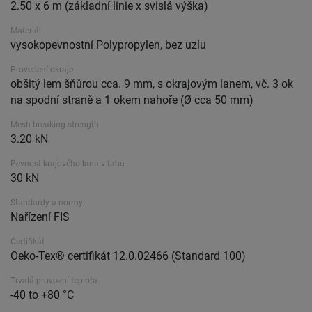
2.50 x 6 m (základní linie x svislá výška)
Materiál
vysokopevnostní Polypropylen, bez uzlu
Provedení okraje
obšitý lem šňůrou cca. 9 mm, s okrajovým lanem, vč. 3 ok
na spodní straně a 1 okem nahoře (Ø cca 50 mm)
Mesh breaking strength
3.20 kN
Pevnost krajového lana v tahu
30 kN
Standardy a normy
Nařízení FIS
Certifikát
Oeko-Tex® certifikát 12.0.02466 (Standard 100)
Trvalá provozní teplota
-40 to +80 °C