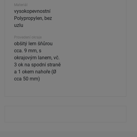
Materiál
vysokopevnostní
Polypropylen, bez
uzlu
Provedení okraje
obšitý lem šňůrou
cca. 9 mm, s
okrajovým lanem, vč.
3 ok na spodní straně
a 1 okem nahoře (Ø
cca 50 mm)