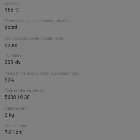
Bod tání
165 °C
Pevnost v ohybu / odolnost proti oděru
dobrá
Odolnost vůči povětrnostním vlivům
dobrá
UV-odolnost
300 kly
Pevnost v tahu po 2 letech působení klimatu
90%
Číslo celního sazebníku
5608 19 30
Celková váha
2 kg
Dodací doba.
7-21 dní