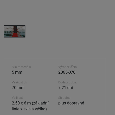
Síla materiálu
Výrobek číslo
5 mm
2065-070
Velikost ok
Dodací doba.
70 mm
7-21 dní
Velikost
Shipping
2.50 x 6 m (základní
plus dopravné
linie x svislá výška)