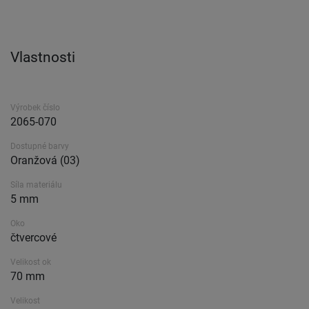
Vlastnosti
Výrobek číslo
2065-070
Dostupné barvy
Oranžová (03)
Síla materiálu
5 mm
Oko
čtvercové
Velikost ok
70 mm
Velikost