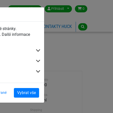
Czech Republic
Přihlásit
0
HŘIŠTĚ
ESHOP
KONTAKTY HUCK
 stránky.
 Další informace
Výrobek číslo
4956-300
Vybrat vše
rané
Dodací doba.
30-45 dní
Shipping