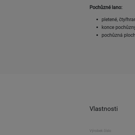
Pochůzné lano:
pletené, čtyřhr
konce pochůzný
pochůzná ploch
Vlastnosti
Výrobek číslo