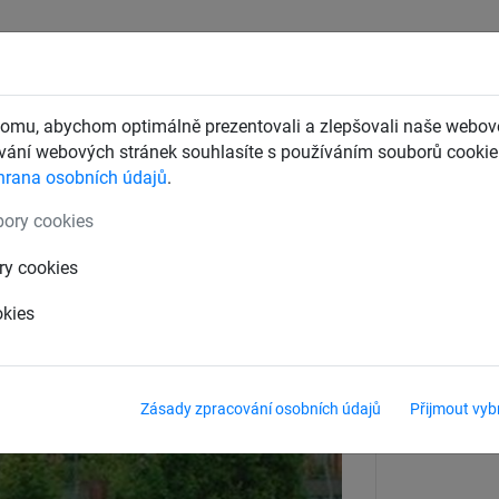
CHTY
ZÁCHYTNÉ BEZPEČNOSTNÍ SÍTĚ
DĚTSKÁ LANOVÁ 
omu, abychom optimálně prezentovali a zlepšovali naše webové
ání webových stránek souhlasíte s používáním souborů cookie.
hrana osobních údajů
.
nely
Síťové lanové mosty
ory cookies
ná plocha 160 mm
ry cookies
okies
Zásady zpracování osobních údajů
Přijmout vyb