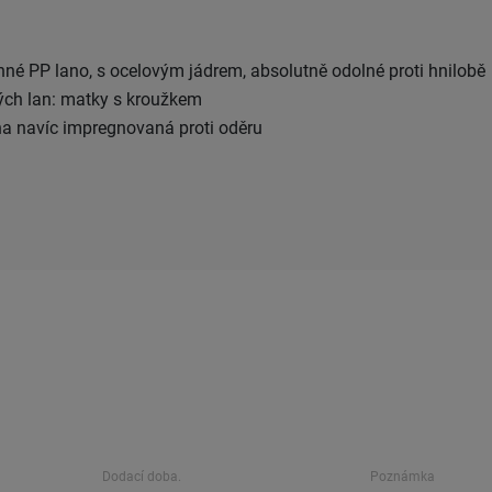
anné PP lano, s ocelovým jádrem, absolutně odolné proti hnilobě
ch lan: matky s kroužkem
a navíc impregnovaná proti oděru
Dodací doba.
Poznámka