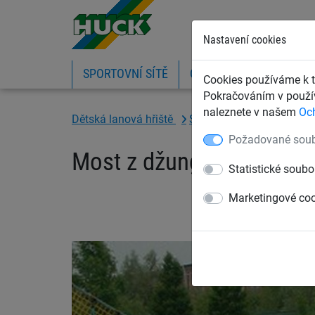
Nastavení cookies
SPORTOVNÍ SÍTĚ
OCHRANNÉ SÍTĚ A PLA
Cookies používáme k t
Pokračováním v použív
naleznete v našem
Oc
Dětská lanová hřiště
Síťové mosty a síťové tu
Požadované soub
Most z džungle, pochůz
Statistické soubo
Marketingové co