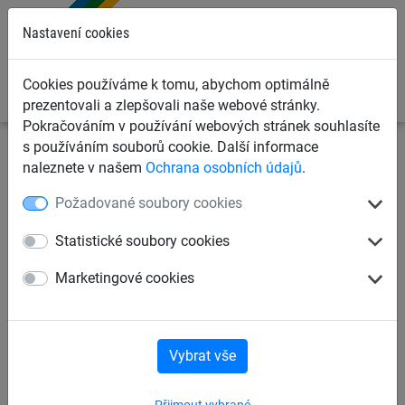
0
Nastavení cookies
Cookies používáme k tomu, abychom optimálně
prezentovali a zlepšovali naše webové stránky.
Pokračováním v používání webových stránek souhlasíte
s používáním souborů cookie. Další informace
Dětská lanová hřiště
Trampolíny a lanové kolotoče
naleznete v našem
Ochrana osobních údajů
.
Trampolíny
Požadované soubory cookies
Trampolína „Piccolo“ pro
Statistické soubory cookies
zapuštění do rostlé půdy
Marketingové cookies
Vybrat vše
Přijmout vybrané