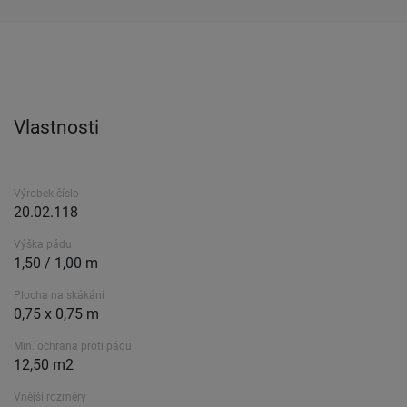
Vlastnosti
Výrobek číslo
20.02.118
Výška pádu
1,50 / 1,00 m
Plocha na skákání
0,75 x 0,75 m
Min. ochrana proti pádu
12,50 m2
Vnější rozměry