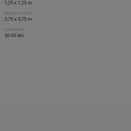
1,25 x 1,25 m
Minimální prostor
3,75 x 3,75 m
Dodací doba.
30-45 dní